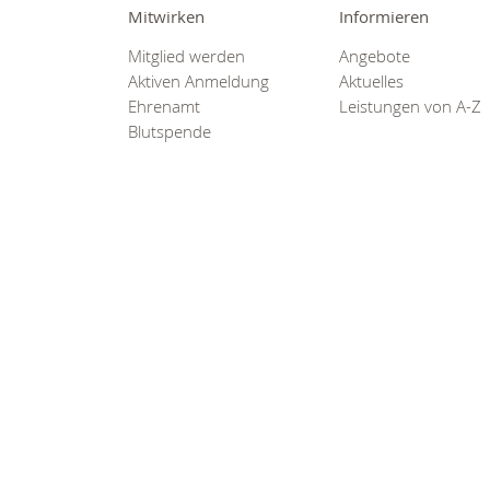
0800
Mitwirken
Informieren
00
Mitglied werden
Angebote
Infos fü
Aktiven Anmeldung
Aktuelles
kostenf
Ehrenamt
Leistungen von A-Z
rund um d
Blutspende