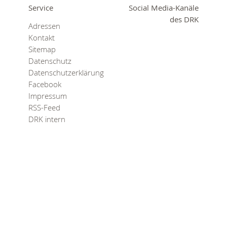
0
365
Service
Social Media-Kanäle
0
des DRK
Adressen
r Sie
Kontakt
rei
Sitemap
ie Uhr
Datenschutz
Datenschutzerklärung
Facebook
Impressum
RSS-Feed
DRK intern