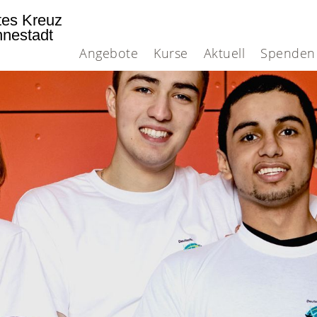
tes Kreuz
nnestadt
Angebote
Kurse
Aktuell
Spenden