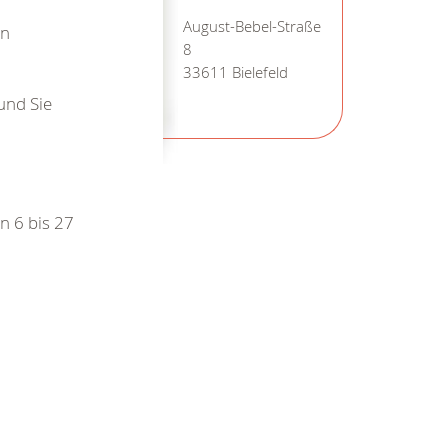
August-Bebel-Straße
en
8
33611 Bielefeld
 und Sie
n 6 bis 27