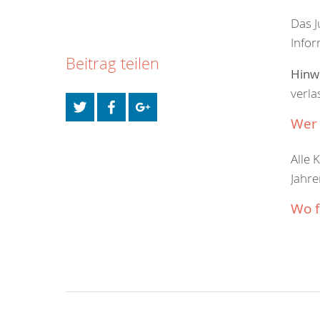
Das J
Infor
Beitrag teilen
Hinw
verla
Wer
Alle 
Jahre
Wo f