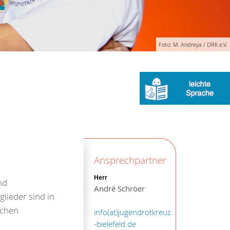
Foto: M. Andreya / DRK e.V.
Ansprechpartner
Herr
nd
André Schröer
lieder sind in
ichen
info(at)jugendrotkreuz
-bielefeld.de