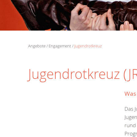
Angebote
Engagement
Jugendrotkreuz
Jugendrotkreuz (J
Was 
Das J
Jugen
rund 
Prog