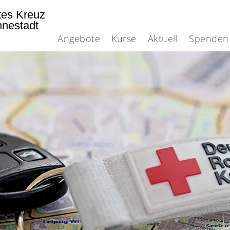
tes Kreuz
nnestadt
Angebote
Kurse
Aktuell
Spenden