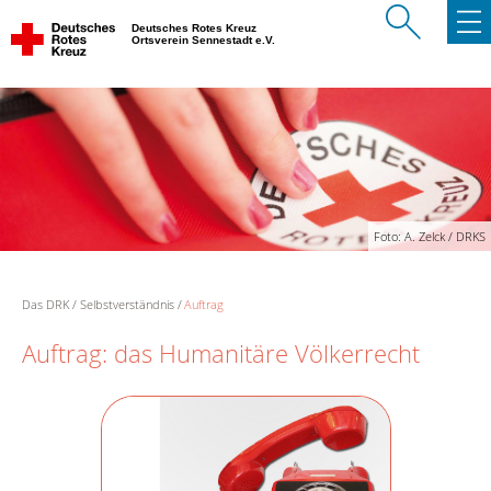
Deutsches Rotes Kreuz
Ortsverein Sennestadt e.V.
Foto: A. Zelck / DRKS
Das DRK
Selbstverständnis
Auftrag
Auftrag: das Humanitäre Völkerrecht