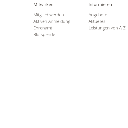
0800
Mitwirken
Informieren
00
Mitglied werden
Angebote
Infos fü
Aktiven Anmeldung
Aktuelles
kostenf
Ehrenamt
Leistungen von A-Z
rund um d
Blutspende