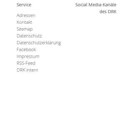
0
365
Service
Social Media-Kanäle
0
des DRK
Adressen
r Sie
Kontakt
rei
Sitemap
ie Uhr
Datenschutz
Datenschutzerklärung
Facebook
Impressum
RSS-Feed
DRK intern