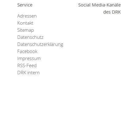
0
365
Service
Social Media-Kanäle
0
des DRK
Adressen
r Sie
Kontakt
rei
Sitemap
ie Uhr
Datenschutz
Datenschutzerklärung
Facebook
Impressum
RSS-Feed
DRK intern