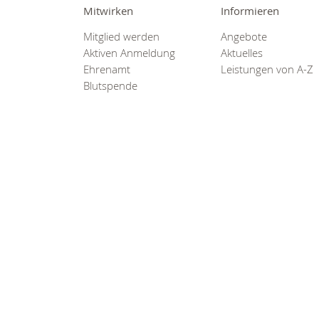
0800
Mitwirken
Informieren
00
Mitglied werden
Angebote
Infos fü
Aktiven Anmeldung
Aktuelles
kostenf
Ehrenamt
Leistungen von A-Z
rund um d
Blutspende