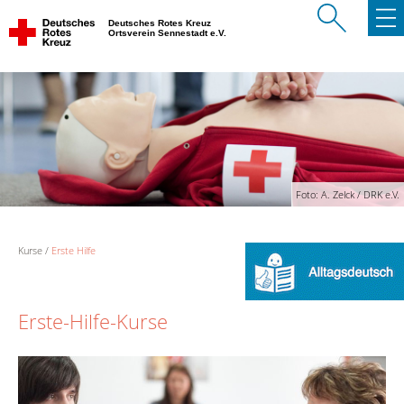
Deutsches Rotes Kreuz
Ortsverein Sennestadt e.V.
Foto: A. Zelck / DRK e.V.
Kurse
Erste Hilfe
Erste-Hilfe-Kurse