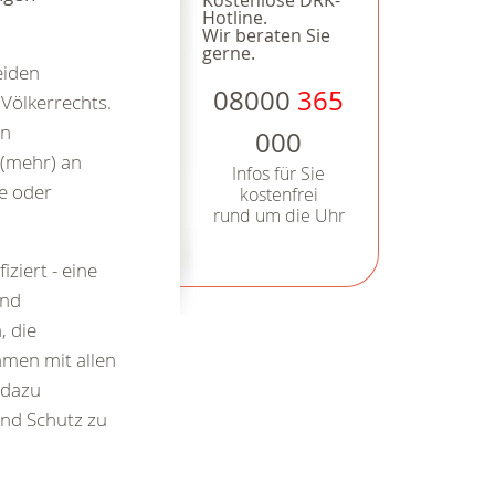
Kostenlose DRK-
Hotline.
Wir beraten Sie
gerne.
eiden
08000
365
Völkerrechts.
in
000
 (mehr) an
Infos für Sie
e oder
kostenfrei
rund um die Uhr
ziert - eine
und
 die
men mit allen
 dazu
und Schutz zu