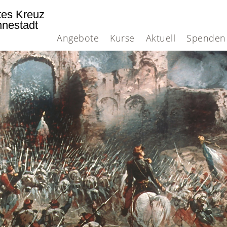
tes Kreuz
nnestadt
Angebote
Kurse
Aktuell
Spenden