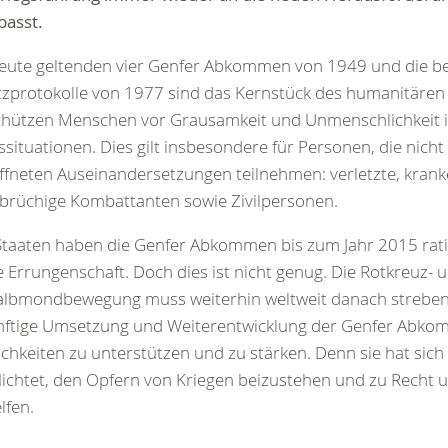
passt.
heute geltenden vier Genfer Abkommen von 1949 und die b
zprotokolle von 1977 sind das Kernstück des humanitären 
chützen Menschen vor Grausamkeit und Unmenschlichkeit 
ssituationen. Dies gilt insbesondere für Personen, die nicht
fneten Auseinandersetzungen teilnehmen: verletzte, krank
fbrüchige Kombattanten sowie Zivilpersonen.
taaten haben die Genfer Abkommen bis zum Jahr 2015 ratifi
 Errungenschaft. Doch dies ist nicht genug. Die Rotkreuz- 
albmondbewegung muss weiterhin weltweit danach streben,
nftige Umsetzung und Weiterentwicklung der Genfer Abkom
chkeiten zu unterstützen und zu stärken. Denn sie hat sich
lichtet, den Opfern von Kriegen beizustehen und zu Recht 
lfen.