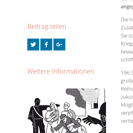
ange
Die 
Beitrag teilen
Zusat
Sie s
Krieg
bewaf
schif
Weitere Informationen
196 S
große
Roth
zukü
Mögli
verpf
verhe