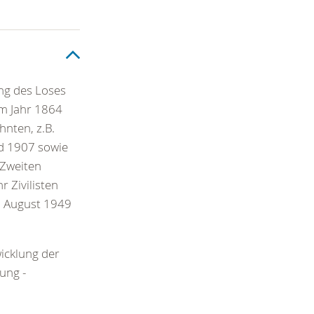
ng des Loses
im Jahr 1864
nten, z.B.
d 1907 sowie
 Zweiten
 Zivilisten
. August 1949
wicklung der
ung -