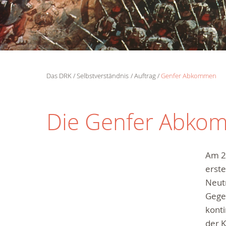
Das DRK
Selbstverständnis
Auftrag
Genfer Abkommen
Die Genfer Abko
Am 2
erste
Neutr
Gege
kont
der 