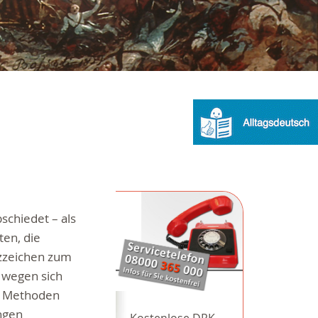
chiedet – als
ten, die
tzzeichen zum
 wegen sich
r Methoden
ngen