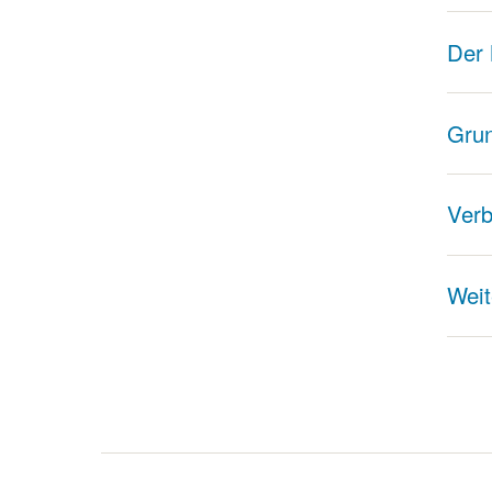
Der 
Grun
Verb
Weit