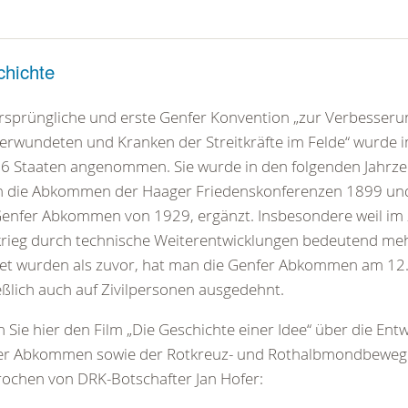
hichte
rsprüngliche und erste Genfer Konvention „zur Verbesseru
erwundeten und Kranken der Streitkräfte im Felde“ wurde 
6 Staaten angenommen. Sie wurde in den folgenden Jahrzeh
h die Abkommen der Haager Friedenskonferenzen 1899 un
enfer Abkommen von 1929, ergänzt. Insbesondere weil im
rieg durch technische Weiterentwicklungen bedeutend mehr
tet wurden als zuvor, hat man die Genfer Abkommen am 12
eßlich auch auf Zivilpersonen ausgedehnt.
 Sie hier den Film „Die Geschichte einer Idee“ über die Ent
er Abkommen sowie der Rotkreuz- und Rothalbmondbeweg
ochen von DRK-Botschafter Jan Hofer: