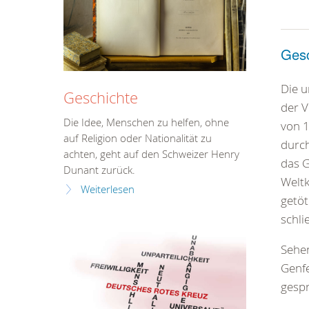
Gesc
Die u
Geschichte
der V
Die Idee, Menschen zu helfen, ohne
von 1
auf Religion oder Nationalität zu
durc
achten, geht auf den Schweizer Henry
das G
Dunant zurück.
Weltk
Weiterlesen
getö
schli
Sehen
Genf
gespr