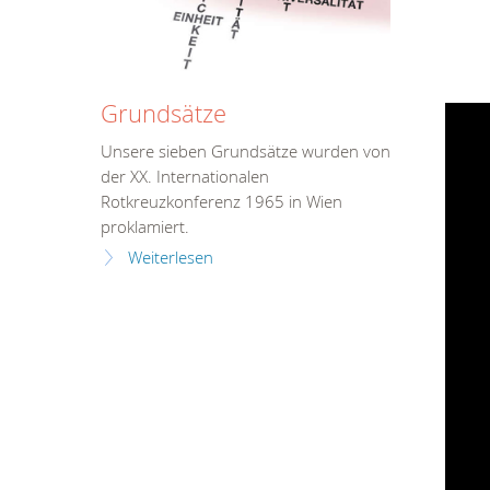
Grundsätze
Unsere sieben Grundsätze wurden von
der XX. Internationalen
Rotkreuzkonferenz 1965 in Wien
proklamiert.
Weiterlesen