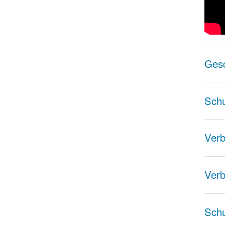
Gesc
Schu
Verb
Verb
Schu